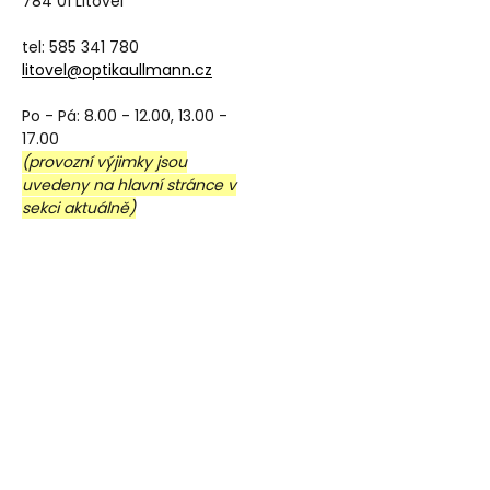
784 01 Litovel
tel: 585 341 780
litovel@optikaullmann.cz
Po - Pá: 8.00 - 12.00, 13.00 -
17.00
(provozní výjimky jsou
uvedeny na hlavní stránce v
sekci aktuálně)